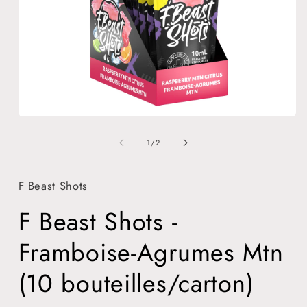
Ouvrir
O
le
l
média
m
de
1
/
2
1
2
dans
d
une
u
fenêtre
F Beast Shots
f
modale
m
F Beast Shots -
Framboise-Agrumes Mtn
(10 bouteilles/carton)